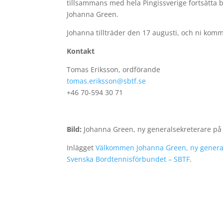
tillsammans med hela Pingissverige fortsätta b
Johanna Green.
Johanna tillträder den 17 augusti, och ni kom
Kontakt
Tomas Eriksson, ordförande
tomas.eriksson@sbtf.se
+46 70-594 30 71
Bild:
Johanna Green, ny generalsekreterare p
Inlägget
Välkommen Johanna Green, ny general
Svenska Bordtennisförbundet – SBTF
.
​