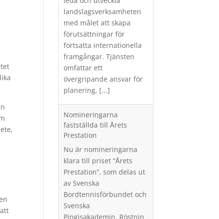
leda och utveckla
landslagsverksamheten
med målet att skapa
förutsättningar för
fortsatta internationella
framgångar. Tjänsten
tet
omfattar ett
lika
övergripande ansvar för
planering,
[...]
en
Nomineringarna
om
fastställda till Årets
ete,
Prestation
Nu är nomineringarna
klara till priset “Årets
.
Prestation”, som delas ut
av Svenska
Bordtennisförbundet och
 en
Svenska
att
Pingisakademin. Röstnin