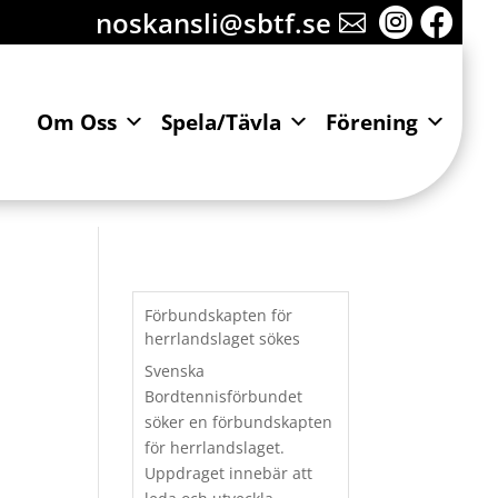
noskansli@sbtf.se


Om Oss
Spela/Tävla
Förening
Förbundskapten för
herrlandslaget sökes
Svenska
Bordtennisförbundet
söker en förbundskapten
för herrlandslaget.
Uppdraget innebär att