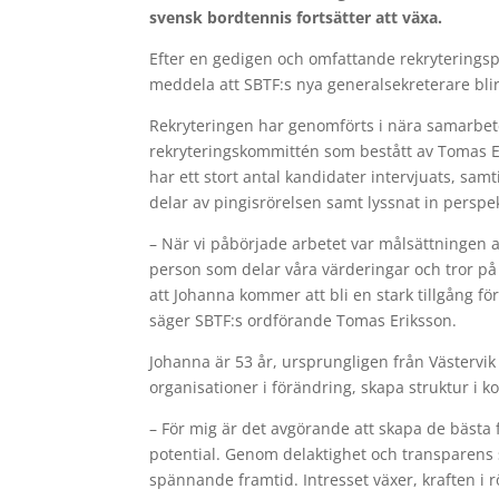
svensk bordtennis fortsätter att växa.
Efter en gedigen och omfattande rekryterings
meddela att SBTF:s nya generalsekreterare bl
Rekryteringen har genomförts i nära samarbe
rekryteringskommittén som bestått av Tomas Er
har ett stort antal kandidater intervjuats, sa
delar av pingisrörelsen samt lyssnat in persp
– När vi påbörjade arbetet var målsättningen 
person som delar våra värderingar och tror på 
att Johanna kommer att bli en stark tillgång 
säger SBTF:s ordförande Tomas Eriksson.
Johanna är 53 år, ursprungligen från Västervik 
organisationer i förändring, skapa struktur i
– För mig är det avgörande att skapa de bästa 
potential. Genom delaktighet och transparens
spännande framtid. Intresset växer, kraften i rö