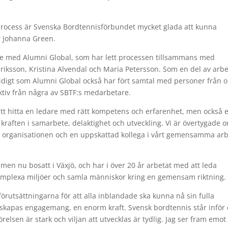
process är Svenska Bordtennisförbundet mycket glada att kunna
ir Johanna Green.
te med Alumni Global, som har lett processen tillsammans med
iksson, Kristina Alvendal och Maria Petersson. Som en del av arbe
mtidigt som Alumni Global också har fört samtal med personer från o
ektiv från några av SBTF:s medarbetare.
att hitta en ledare med rätt kompetens och erfarenhet, men också 
kraften i samarbete, delaktighet och utveckling. Vi är övertygade 
för organisationen och en uppskattad kollega i vårt gemensamma arb
men nu bosatt i Växjö, och har i över 20 år arbetat med att leda
 komplexa miljöer och samla människor kring en gemensam riktning
förutsättningarna för att alla inblandade ska kunna nå sin fulla
 skapas engagemang, en enorm kraft. Svensk bordtennis står inför
relsen är stark och viljan att utvecklas är tydlig. Jag ser fram emot 