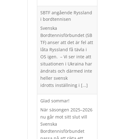
SBTF angående Ryssland
i bordtennisen
Svenska
Bordtennisförbundet (SB
TF) anser att det är fel att
låta Ryssland få tävla i
OS igen. – Vi ser inte att
situationen i Ukraina har
ändrats och därmed inte
heller svensk
idrotts inställning i
[...]
Glad sommar!
När säsongen 2025–2026
nu går mot sitt slut vill
Svenska
Bordtennisförbundet
passa på att rikta ett