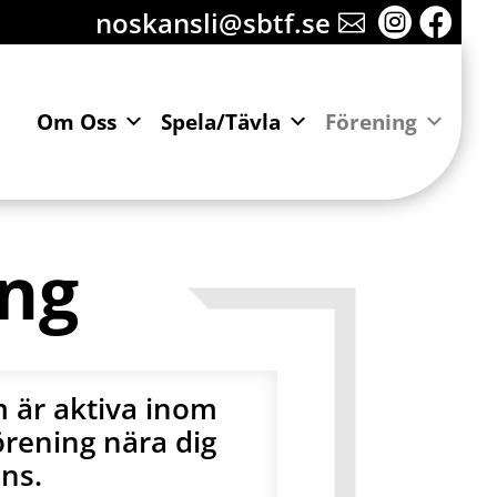
noskansli@sbtf.se


Om Oss
Spela/Tävla
Förening
ing
m är aktiva inom
förening nära dig
ns.