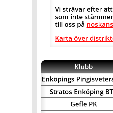
Vi strävar efter a
som inte stämmer 
till oss på
noskans
Karta över distrik
Klubb
Enköpings Pingisveter
Stratos Enköping B
Gefle PK