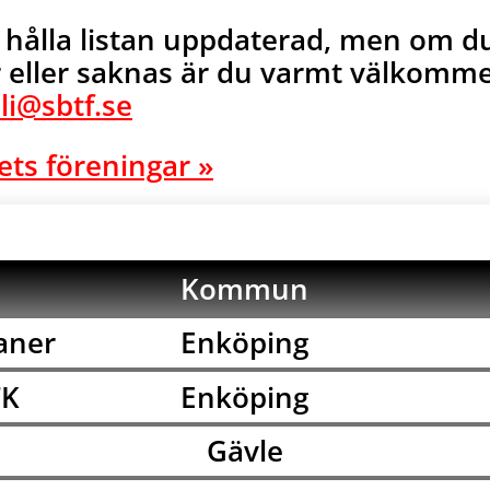
tt hålla listan uppdaterad, men om 
eller saknas är du varmt välkommen
li@sbtf.se
tets föreningar »
Kommun
aner
Enköping
TK
Enköping
Gävle