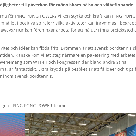
igheter till påverkan för människors hälsa och välbefinnande.
rna för PING PONG POWER? Vilken styrka och kraft kan PING PONG
let i positiva spiraler? Vilka aktiviteter kan inrymmas i begrep
e-aways? Hur kan föreningar arbeta för att nå ut? Finns projektstöd 
vitet och idéer kan flöda fritt. Drömmen är att svensk bordtennis s
tiden. Kanske kom vi ett steg närmare en paketering med arbetet
e evenemang som WTT4H och kongressen där bland andra Stina
na, är fantastiskt. Extra krydda på besöket är att få idéer och tips 
er inom svensk bordtennis.
l någon i PING PONG POWER-teamet.