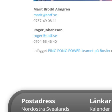
Marit Brodd Almgren
marit@sbtf.se
0737-49 08 11
Roger Johansson
roger@sbtf.se
0704-53 46 40
Inlägget
PING PONG POWER-teamet på Bosön
d
​
Postadress
Länkar
Nordöstra Svealands
Kalender