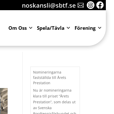
noskansli@sbtf.se


Om Oss
Spela/Tävla
Förening
Nomineringarna
fastställda till Årets
Prestation
Nu är nomineringarna
klara till priset “Årets
Prestation”, som delas ut
av Svenska
Bordtennisförbundet och