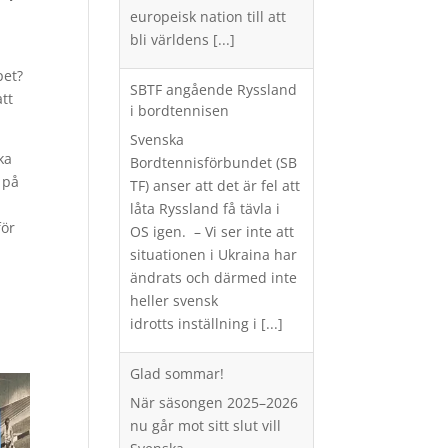
europeisk nation till att
bli världens
[...]
pet?
SBTF angående Ryssland
att
i bordtennisen
Svenska
ka
Bordtennisförbundet (SB
 på
TF) anser att det är fel att
låta Ryssland få tävla i
för
OS igen. – Vi ser inte att
situationen i Ukraina har
ändrats och därmed inte
heller svensk
idrotts inställning i
[...]
Glad sommar!
När säsongen 2025–2026
nu går mot sitt slut vill