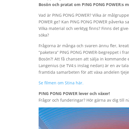
Bosön och pratat om PING PONG POWER:s möjl
Vad är PING PONG POWER? Vilka är målgruppe
POWER ge? Kan PING PONG POWER påverka samhäl
Vilka material och verktyg finns? Finns det giv
söka?
Frågorna är många och svaren ännu fler, kreati
”paketera” PING PONG POWER-begreppet i fram
Bosön?! Att få chansen att sälja in kommand
Langenius (se TV4:s inslag nedan) är en av talar
framtida samarbeten för att växa andelen tjej
Se filmen om Stina här.
PING PONG POWER lever och växer!
Frågor och funderingar? Hör gärna av dig til